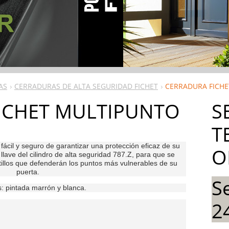
AS
CERRADURAS DE ALTA SEGURIDAD FICHET
CERRADURA FICH
ICHET MULTIPUNTO
S
T
ácil y seguro de garantizar una protección eficaz de su
O
llave del cilindro de alta seguridad 787.Z, para que se
tillos que defenderán los puntos más vulnerables de su
puerta.
S
 pintada marrón y blanca.
2