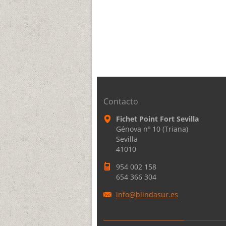
Contacto
Fichet Point Fort Sevilla
Génova nº 10 (Triana)
Sevilla
41010
954 002 158
654 366 304
info@bli
ndasur.e
s