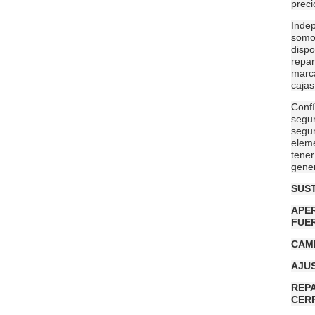
preci
Indep
som
dispo
repar
marca
cajas
Confí
segur
segur
eleme
tener
gener
SUS
APE
FUE
CAM
AJUS
REP
CER