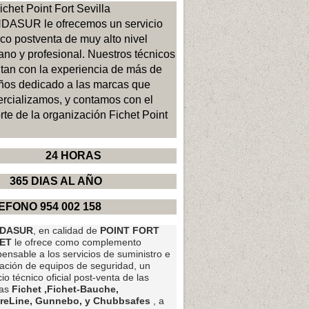
ichet Point Fort Sevilla
DASUR le ofrecemos un servicio
ico postventa de muy alto nivel
no y profesional. Nuestros técnicos
tan con la experiencia de más de
ños dedicado a las marcas que
rcializamos, y contamos con el
rte de la organización Fichet Point
4 HORAS
5 DIAS AL AÑO
EFONO 954 002 158
NDASUR
, en calidad de
POINT FORT
ET
le ofrece como complemento
pensable a los servicios de suministro e
lación de equipos de seguridad, un
cio técnico oficial post-venta de las
as
Fichet ,Fichet-Bauche,
reLine, Gunnebo, y Chubbsafes
, a