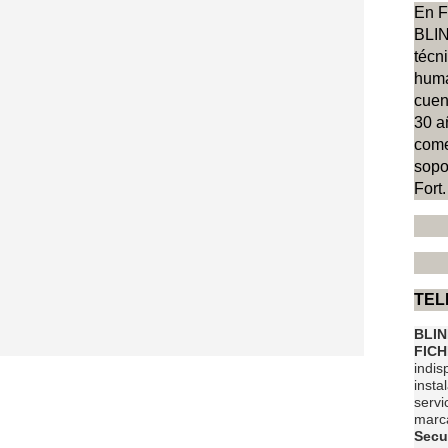
En F
BLIN
técn
huma
cuen
30 a
come
sopo
Fort.
2
36
TEL
BLI
FICH
indis
insta
servi
marc
Secu